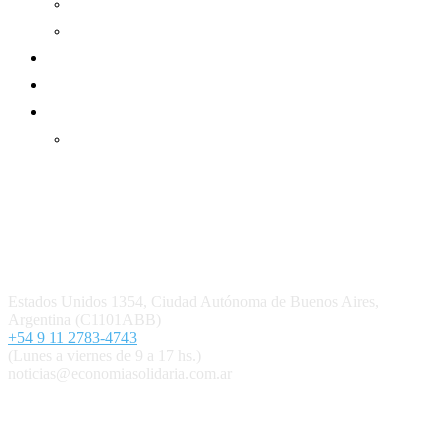
Informe de gestión mutual
Informe de gestión cooperativa
Suscripción Premium
Mundo Mutual mensual
Inicio
Ingresar
Quiénes somos
Política editorial y correcciones
Contacto
Estados Unidos 1354, Ciudad Autónoma de Buenos Aires,
Argentina (C1101ABB)
+54 9 11 2783-4743
(Lunes a viernes de 9 a 17 hs.)
noticias@economiasolidaria.com.ar
Los periódicos Economía Solidaria y Mundo Mutual son
publicaciones del Colegio de Graduados en Cooperativismo y
Mutualismo
(
CGCyM
)
. Gestión editorial y comercial: