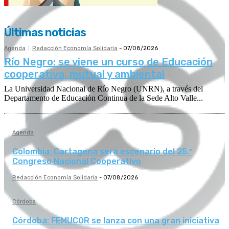
Últimas noticias
Agenda
Redacción Economía Solidaria
-
07/08/2026
Río Negro: se viene un curso de Educación
cooperativa, mutual y ambiental
La Universidad Nacional de Río Negro (UNRN), a través del
Departamento de Educación Continua de la Sede Alto Valle...
Agenda
Colombia: Cartagena será escenario del 25.º
Congreso Nacional Cooperativo
Redacción Economía Solidaria
-
07/08/2026
Córdoba
Córdoba: FEMUCOR se lanza con una gran iniciativa