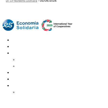
Dr. CP Norberto Dichiara
-
05/08/2026
Mundo Mutual
Sector Cooperativo
Informe de gestión
Informe de gestión mutual
Informe de gestión cooperativa
Suscripción Premium
Mundo Mutual mensual
Inicio
Ingresar
Quiénes somos
Política editorial y correcciones