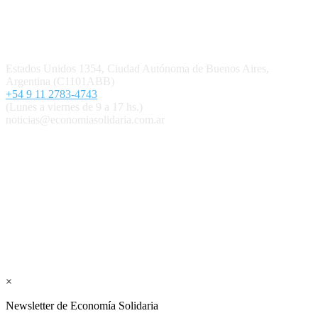
Contacto
Estados Unidos 1354, Ciudad Autónoma de Buenos Aires,
Argentina (C1101ABB)
+54 9 11 2783-4743
(Lunes a viernes de 9 a 17 hs.)
noticias@economiasolidaria.com.ar
Los periódicos Economía Solidaria y Mundo Mutual son
publicaciones del Colegio de Graduados en Cooperativismo y
Mutualismo
(
CGCyM
)
. Gestión editorial y comercial:
Interconexión CTL
Suscribite GRATIS ↓ a nuestro
Newsletter semanal
×
Newsletter de Economía Solidaria