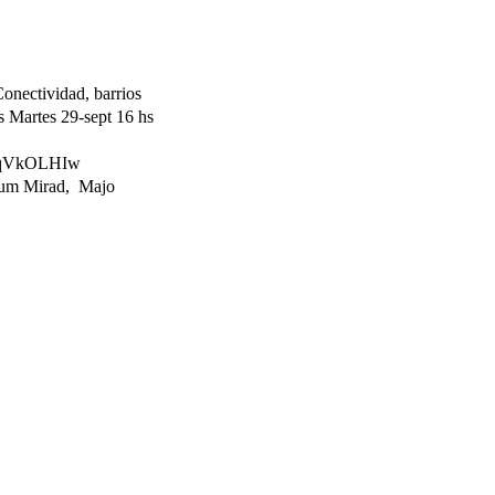
hs
lcqVkOLHIw
ahum Mirad, Majo