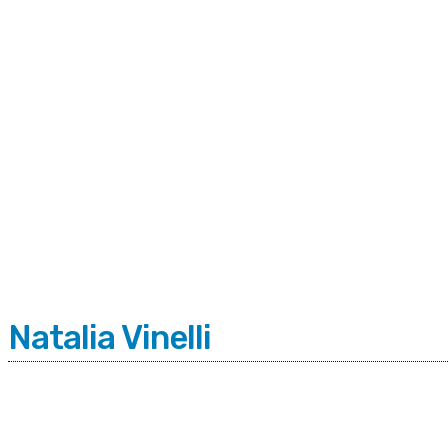
C
Sábado 8 | Agosto 2026
6.9
Buenos Aires
Natalia Vinelli