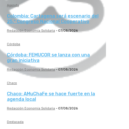
Agenda
Colombia: Cartagena será escenario del
25.º Congreso Nacional Cooperativo
Redacción Economía Solidaria
-
07/08/2026
Córdoba
Córdoba: FEMUCOR se lanza con una
gran iniciativa
Redacción Economía Solidaria
-
07/08/2026
Chaco
Chaco: AMuChaFe se hace fuerte en la
agenda local
Redacción Economía Solidaria
-
07/08/2026
Destacada