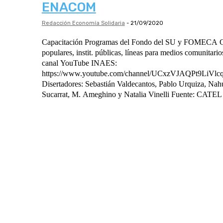
ENACOM
Redacción Economía Solidaria
-
21/09/2020
Capacitación Programas del Fondo del SU y FOMECA Conectividad, barrios
populares, instit. públicas, líneas para medios comunitarios Martes 29-sept 16 
canal YouTube INAES:
https://www.youtube.com/channel/UCxzVJAQPt9LiV
Disertadores: Sebastián Valdecantos, Pablo Urquiza, N
Sucarrat, M. Ameghino y Natalia Vinelli Fuente: CATEL