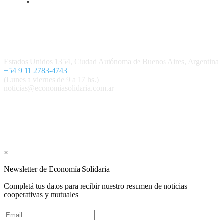
Ingresar
Quiénes somos
Política editorial y correcciones
Contacto
Estados Unidos 1354, Ciudad Autónoma de Buenos Aires, Argenti
+54 9 11 2783-4743
(Lunes a viernes de 9 a 17 hs.)
noticias@economiasolidaria.com.ar
Los periódicos Economía Solidaria y Mundo Mutual son publicacion
Suscribite GRATIS ↓ a nuestro Newsletter 
×
Newsletter de Economía Solidaria
Completá tus datos para recibir nuestro resumen de noticias
cooperativas y mutuales