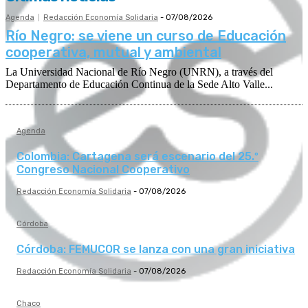
Agenda
Redacción Economía Solidaria
-
07/08/2026
Río Negro: se viene un curso de Educación
cooperativa, mutual y ambiental
La Universidad Nacional de Río Negro (UNRN), a través del
Departamento de Educación Continua de la Sede Alto Valle...
Agenda
Colombia: Cartagena será escenario del 25.º
Congreso Nacional Cooperativo
Redacción Economía Solidaria
-
07/08/2026
Córdoba
Córdoba: FEMUCOR se lanza con una gran iniciativa
Redacción Economía Solidaria
-
07/08/2026
Chaco