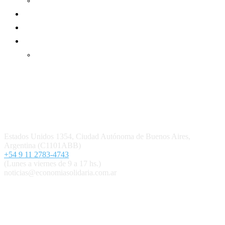
Informe de gestión cooperativa
Suscripción Premium
Mundo Mutual mensual
Inicio
Ingresar
Quiénes somos
Política editorial y correcciones
Contacto
Estados Unidos 1354, Ciudad Autónoma de Buenos Aires,
Argentina (C1101ABB)
+54 9 11 2783-4743
(Lunes a viernes de 9 a 17 hs.)
noticias@economiasolidaria.com.ar
Los periódicos Economía Solidaria y Mundo Mutual son
publicaciones del Colegio de Graduados en Cooperativismo y
Mutualismo
(
CGCyM
)
. Gestión editorial y comercial:
Interconexión CTL