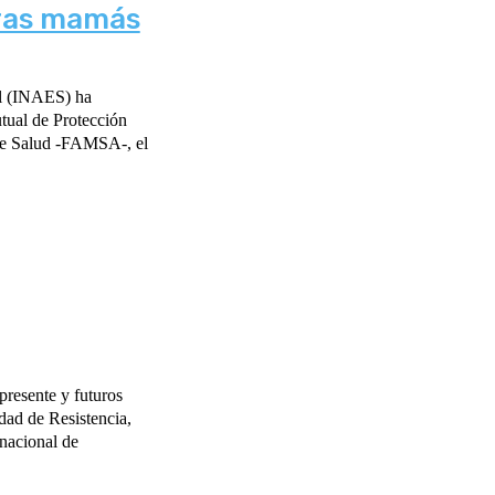
uras mamás
al (INAES) ha
tual de Protección
de Salud -FAMSA-, el
presente y futuros
dad de Resistencia,
rnacional de