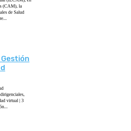
es (CAM), la
ales de Salud
e...
 Gestión
ud
ud
dirigenciales,
ad virtual | 3
ón...