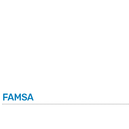
C
Viernes 7 | Agosto 2026
10.2
Buenos Aires
FAMSA