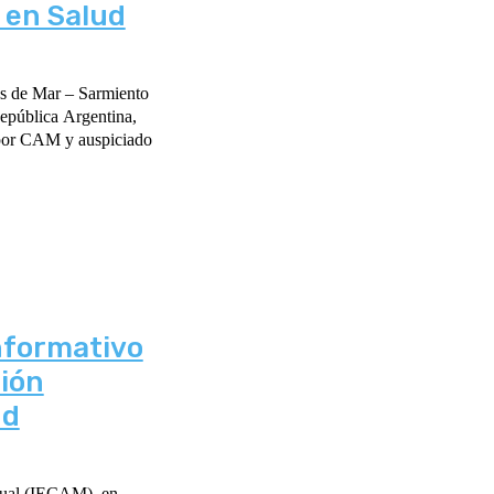
 en Salud
nformativo
tión
ud
utual (IECAM), en