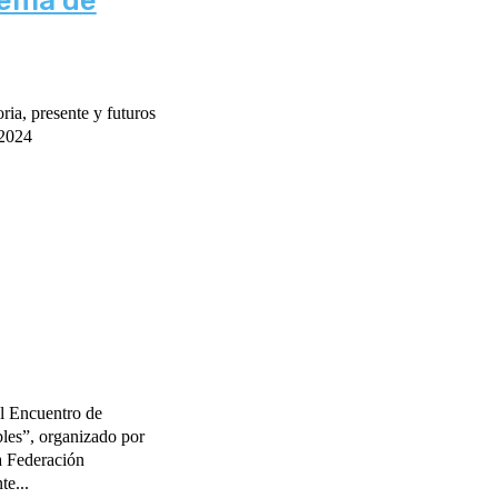
tema de
ia, presente y futuros
 2024
el Encuentro de
les”, organizado por
a Federación
e...