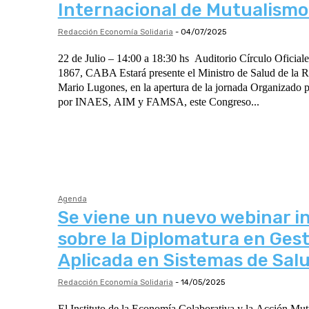
Internacional de Mutualismo
Redacción Economía Solidaria
-
04/07/2025
22 de Julio – 14:00 a 18:30 hs Auditorio Círculo Oficiales de Mar – Sarmiento
1867, CABA Estará presente el Ministro de Salud de la República Argentina,
Mario Lugones, en la apertura de la jornada Organizado por CAM y auspiciado
por INAES, AIM y FAMSA, este Congreso...
Agenda
Se viene un nuevo webinar i
sobre la Diplomatura en Ges
Aplicada en Sistemas de Sal
Redacción Economía Solidaria
-
14/05/2025
El Instituto de la Economía Colaborativa y la Acción M