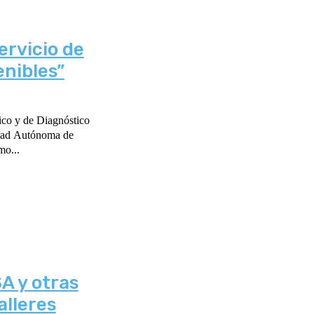
rvicio de
enibles”
ico y de Diagnóstico
udad Autónoma de
mo...
A y otras
alleres