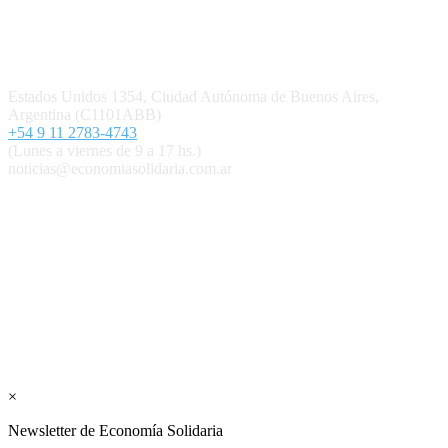
Contacto
Estados Unidos 1354, Ciudad Autónoma de Buenos Aires,
Argentina (C1101ABB)
+54 9 11 2783-4743
(Lunes a viernes de 9 a 17 hs.)
noticias@economiasolidaria.com.ar
Los periódicos Economía Solidaria y Mundo Mutual son
publicaciones del Colegio de Graduados en Cooperativismo y
Mutualismo
(
CGCyM
)
. Gestión editorial y comercial:
Interconexión CTL
Suscribite GRATIS ↓ a nuestro
Newsletter semanal
×
Newsletter de Economía Solidaria