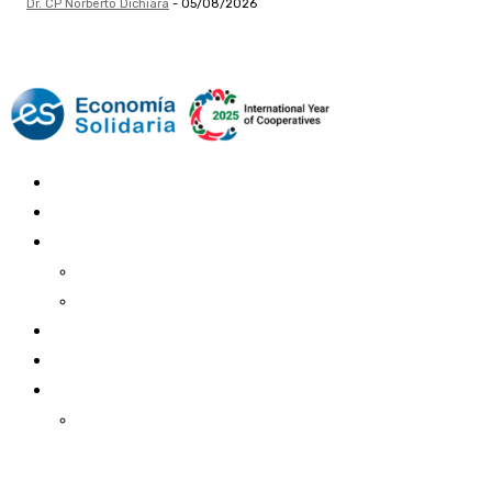
Dr. CP Norberto Dichiara
-
05/08/2026
Mundo Mutual
Sector Cooperativo
Informe de gestión
Informe de gestión mutual
Informe de gestión cooperativa
Suscripción Premium
Mundo Mutual mensual
Inicio
Ingresar
Quiénes somos
Política editorial y correcciones