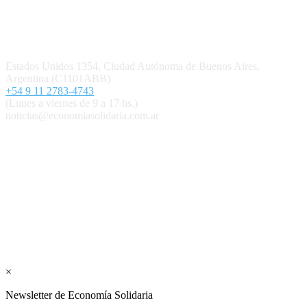
Contacto
Estados Unidos 1354, Ciudad Autónoma de Buenos Aires,
Argentina (C1101ABB)
+54 9 11 2783-4743
(Lunes a viernes de 9 a 17 hs.)
noticias@economiasolidaria.com.ar
Los periódicos Economía Solidaria y Mundo Mutual son
publicaciones del Colegio de Graduados en Cooperativismo y
Mutualismo
(
CGCyM
)
. Gestión editorial y comercial:
Interconexión CTL
Suscribite GRATIS ↓ a nuestro
Newsletter semanal
×
Newsletter de Economía Solidaria