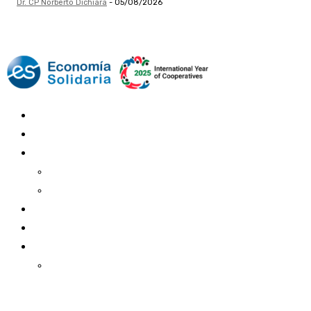
Dr. CP Norberto Dichiara
-
05/08/2026
Mundo Mutual
Sector Cooperativo
Informe de gestión
Informe de gestión mutual
Informe de gestión cooperativa
Suscripción Premium
Mundo Mutual mensual
Inicio
Ingresar
Quiénes somos
Política editorial y correcciones