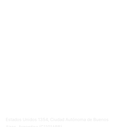
Mundo Mutual
Sector Cooperativo
Informe de gestión
Informe de gestión mutual
Informe de gestión cooperativa
Suscripción Premium
Mundo Mutual mensual
Inicio
Ingresar
Quiénes somos
Política editorial y correcciones
Contacto
Estados Unidos 1354, Ciudad Autónoma de Buenos
Aires, Argentina (C1101ABB)