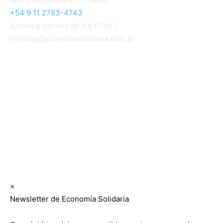
+54 9 11 2783-4743
(Lunes a viernes de 9 a 17 hs.)
noticias@economiasolidaria.com.ar
Los periódicos Economía Solidaria y Mundo Mutual
son publicaciones del Colegio de Graduados en
Cooperativismo y Mutualismo
(
CGCyM
)
. Gestión
editorial y comercial:
Interconexión CTL
Suscribite GRATIS ↓ a nuestro
Newsletter semanal
×
Newsletter de Economía Solidaria