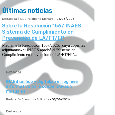
Últimas noticias
Destacada
Dr. CP Norberto Dichiara
-
05/08/2026
Sobre la Resolución 1567 INAES –
Sistema de Cumplimiento en
Prevención de LA/FT/FP
Mediante la Resolución 1567/2026, -cuya copia les
adjuntamos- el INAES aprobó el "Sistema de
Cumplimiento en Prevención de LA/FT/FP"...
Destacada
INAES unificó y digitalizó el régimen
informativo para cooperativas y
mutuales
Redacción Economía Solidaria
-
05/08/2026
Destacada