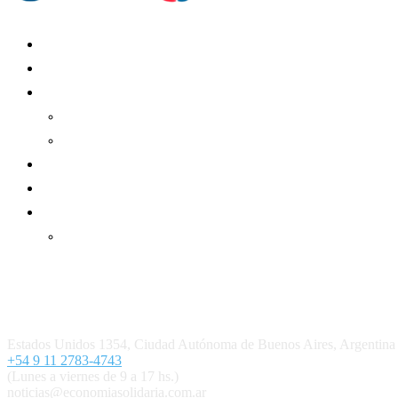
Mundo Mutual
Sector Cooperativo
Informe de gestión
Informe de gestión mutual
Informe de gestión cooperativa
Suscripción Premium
Mundo Mutual mensual
Inicio
Ingresar
Quiénes somos
Política editorial y correcciones
Contacto
Estados Unidos 1354, Ciudad Autónoma de Buenos Aires, Argenti
+54 9 11 2783-4743
(Lunes a viernes de 9 a 17 hs.)
noticias@economiasolidaria.com.ar