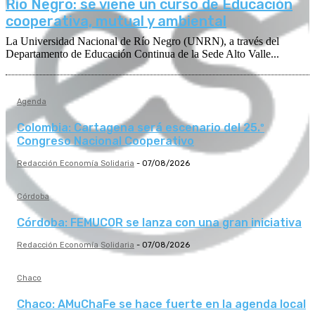
Río Negro: se viene un curso de Educación
cooperativa, mutual y ambiental
La Universidad Nacional de Río Negro (UNRN), a través del
Departamento de Educación Continua de la Sede Alto Valle...
Agenda
Colombia: Cartagena será escenario del 25.º
Congreso Nacional Cooperativo
Redacción Economía Solidaria
-
07/08/2026
Córdoba
Córdoba: FEMUCOR se lanza con una gran iniciativa
Redacción Economía Solidaria
-
07/08/2026
Chaco
Chaco: AMuChaFe se hace fuerte en la agenda local