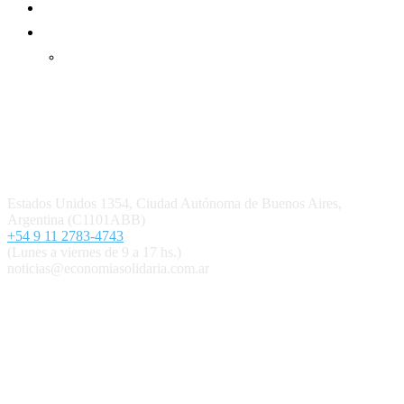
Mundo Mutual mensual
Inicio
Ingresar
Quiénes somos
Política editorial y correcciones
Contacto
Estados Unidos 1354, Ciudad Autónoma de Buenos Aires,
Argentina (C1101ABB)
+54 9 11 2783-4743
(Lunes a viernes de 9 a 17 hs.)
noticias@economiasolidaria.com.ar
Los periódicos Economía Solidaria y Mundo Mutual son
publicaciones del Colegio de Graduados en Cooperativismo y
Mutualismo
(
CGCyM
)
. Gestión editorial y comercial:
Interconexión CTL