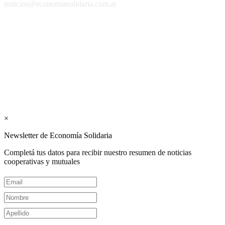
noticias@economiasolidaria.com.ar
Los periódicos Economía Solidaria y Mundo Mutual son
publicaciones del Colegio de Graduados en Cooperativismo y
Mutualismo
(
CGCyM
)
. Gestión editorial y comercial:
Interconexión CTL
Suscribite GRATIS ↓ a nuestro
Newsletter semanal
×
Newsletter de Economía Solidaria
Completá tus datos para recibir nuestro resumen de noticias
cooperativas y mutuales