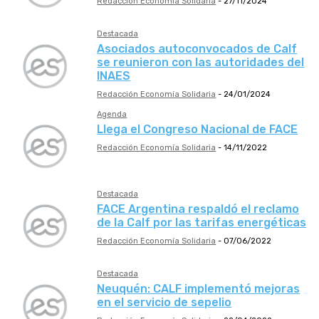
Redacción Economía Solidaria
-
27/11/2024
Destacada
Asociados autoconvocados de Calf
se reunieron con las autoridades del
INAES
Redacción Economía Solidaria
-
24/01/2024
Agenda
Llega el Congreso Nacional de FACE
Redacción Economía Solidaria
-
14/11/2022
Destacada
FACE Argentina respaldó el reclamo
de la Calf por las tarifas energéticas
Redacción Economía Solidaria
-
07/06/2022
Destacada
Neuquén: CALF implementó mejoras
en el servicio de sepelio