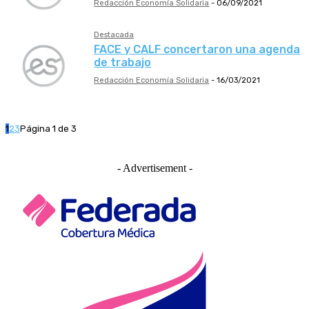
Redacción Economía Solidaria
-
06/09/2021
Destacada
FACE y CALF concertaron una agenda
de trabajo
Redacción Economía Solidaria
-
16/03/2021
1
2
3
Página 1 de 3
- Advertisement -