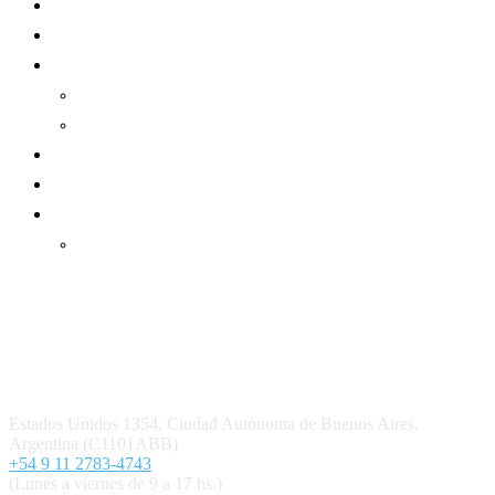
Mundo Mutual
Sector Cooperativo
Informe de gestión
Informe de gestión mutual
Informe de gestión cooperativa
Suscripción Premium
Mundo Mutual mensual
Inicio
Ingresar
Quiénes somos
Política editorial y correcciones
Contacto
Estados Unidos 1354, Ciudad Autónoma de Buenos Aires,
Argentina (C1101ABB)
+54 9 11 2783-4743
(Lunes a viernes de 9 a 17 hs.)