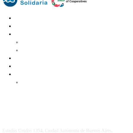
Mundo Mutual
Sector Cooperativo
Informe de gestión
Informe de gestión mutual
Informe de gestión cooperativa
Suscripción Premium
Mundo Mutual mensual
Inicio
Ingresar
Quiénes somos
Política editorial y correcciones
Contacto
Estados Unidos 1354, Ciudad Autónoma de Buenos Aires,