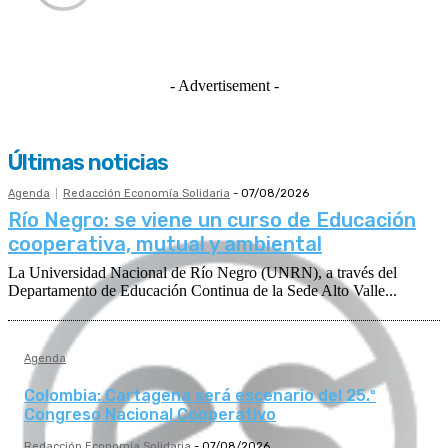
- Advertisement -
Últimas noticias
Agenda
Redacción Economía Solidaria
-
07/08/2026
Río Negro: se viene un curso de Educación
cooperativa, mutual y ambiental
La Universidad Nacional de Río Negro (UNRN), a través del
Departamento de Educación Continua de la Sede Alto Valle...
Agenda
Colombia: Cartagena será escenario del 25.º
Congreso Nacional Cooperativo
Redacción Economía Solidaria
-
07/08/2026