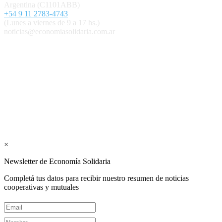
Argentina (C1101ABB)
+54 9 11 2783-4743
(Lunes a viernes de 9 a 17 hs.)
noticias@economiasolidaria.com.ar
Los periódicos Economía Solidaria y Mundo Mutual son
publicaciones del Colegio de Graduados en Cooperativismo y
Mutualismo
(
CGCyM
)
. Gestión editorial y comercial:
Interconexión CTL
Suscribite GRATIS ↓ a nuestro
Newsletter semanal
×
Newsletter de Economía Solidaria
Completá tus datos para recibir nuestro resumen de noticias
cooperativas y mutuales