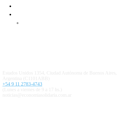
Mundo Mutual mensual
Inicio
Ingresar
Quiénes somos
Política editorial y correcciones
Contacto
Estados Unidos 1354, Ciudad Autónoma de Buenos Aires,
Argentina (C1101ABB)
+54 9 11 2783-4743
(Lunes a viernes de 9 a 17 hs.)
noticias@economiasolidaria.com.ar
Los periódicos Economía Solidaria y Mundo Mutual son
publicaciones del Colegio de Graduados en Cooperativismo y
Mutualismo
(
CGCyM
)
. Gestión editorial y comercial:
Interconexión CTL