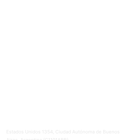
Mundo Mutual
Sector Cooperativo
Informe de gestión
Informe de gestión mutual
Informe de gestión cooperativa
Suscripción Premium
Mundo Mutual mensual
Inicio
Ingresar
Quiénes somos
Política editorial y correcciones
Contacto
Estados Unidos 1354, Ciudad Autónoma de Buenos
Aires, Argentina (C1101ABB)