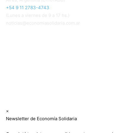
+54 9 11 2783-4743
(Lunes a viernes de 9 a 17 hs.)
noticias@economiasolidaria.com.ar
Los periódicos Economía Solidaria y Mundo Mutual
son publicaciones del Colegio de Graduados en
Cooperativismo y Mutualismo
(
CGCyM
)
. Gestión
editorial y comercial:
Interconexión CTL
Suscribite GRATIS ↓ a nuestro
Newsletter semanal
×
Newsletter de Economía Solidaria