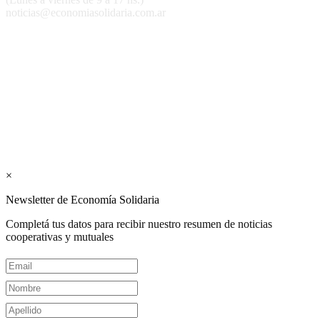
noticias@economiasolidaria.com.ar
Los periódicos Economía Solidaria y Mundo Mutual son
publicaciones del Colegio de Graduados en Cooperativismo y
Mutualismo
(
CGCyM
)
. Gestión editorial y comercial:
Interconexión CTL
Suscribite GRATIS ↓ a nuestro
Newsletter semanal
×
Newsletter de Economía Solidaria
Completá tus datos para recibir nuestro resumen de noticias
cooperativas y mutuales