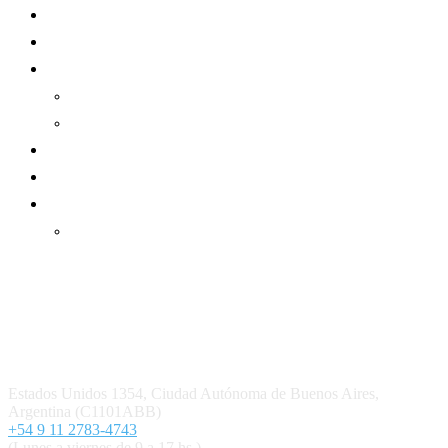
Mundo Mutual
Sector Cooperativo
Informe de gestión
Informe de gestión mutual
Informe de gestión cooperativa
Suscripción Premium
Mundo Mutual mensual
Inicio
Ingresar
Quiénes somos
Política editorial y correcciones
Contacto
Estados Unidos 1354, Ciudad Autónoma de Buenos Aires,
Argentina (C1101ABB)
+54 9 11 2783-4743
(Lunes a viernes de 9 a 17 hs.)