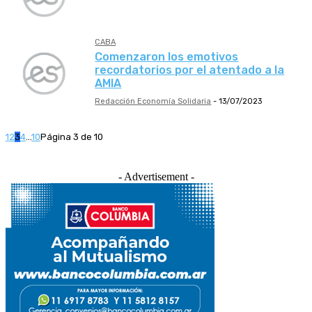
CABA
Comenzaron los emotivos
recordatorios por el atentado a la
AMIA
Redacción Economía Solidaria
-
13/07/2023
1
2
3
4
...
10
Página 3 de 10
- Advertisement -