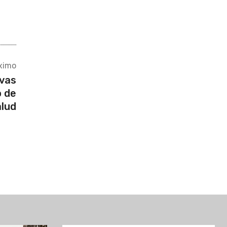
ximo
vas
o de
lud