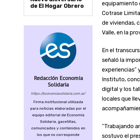
equipamiento d
de El Hogar Obrero
Cotrase Limita
de viviendas, c
Valle, en la pr
En el transcur
señaló la impo
experiencias” 
Redacción Economía
Instituto, conc
Solidaria
digital y los t
https://economiasolidaria.com.ar/
locales que ll
Firma institucional utilizada
acompañamien
para noticias elaboradas por el
equipo editorial de Economía
Solidaria, gacetillas,
“Trabajando a
comunicados y contenidos en
los que no corresponde
sostuvo el pre