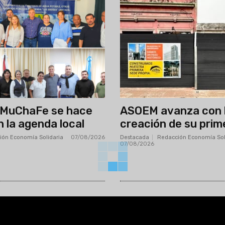
AMuChaFe se hace
ASOEM avanza con 
n la agenda local
creación de su prim
ión Economía Solidaria
-
07/08/2026
Destacada
Redacción Economía Sol
07/08/2026