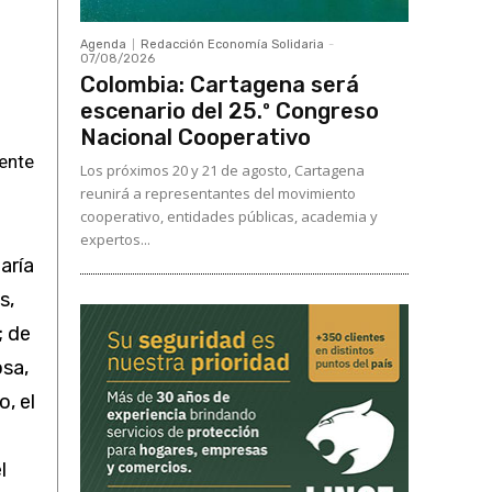
Agenda
Redacción Economía Solidaria
-
07/08/2026
Colombia: Cartagena será
escenario del 25.º Congreso
Nacional Cooperativo
mente
Los próximos 20 y 21 de agosto, Cartagena
reunirá a representantes del movimiento
cooperativo, entidades públicas, academia y
expertos...
aría
s,
; de
osa,
, el
l