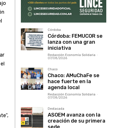
ajo
ón
l
Córdoba
Córdoba: FEMUCOR se
lanza con una gran
iniciativa
ar
Redacción Economía Solidaria
-
07/08/2026
el
Chaco
Chaco: AMuChaFe se
hace fuerte en la
agenda local
Redacción Economía Solidaria
-
07/08/2026
Destacada
ASOEM avanza con la
te”,
creación de su primera
sede