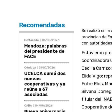
Recomendadas
Se realizó en la
provincias de E
Destacada
05/08/2026
con autoridades
Mendoza: palabras
del presidente de
Estuvieron pre
FACE
coordinadora G
Cecilia Carrizo
Córdoba
31/07/2026
UCELCA sumó dos
Elida Vigo; rep
nuevas
Entre Ríos, Ma
cooperativas y ya
reúne a 67
Silvana Dorreg
asociadas
titular del INA
CABA
04/08/2026
Cooperativa de
Nuevo aniversario