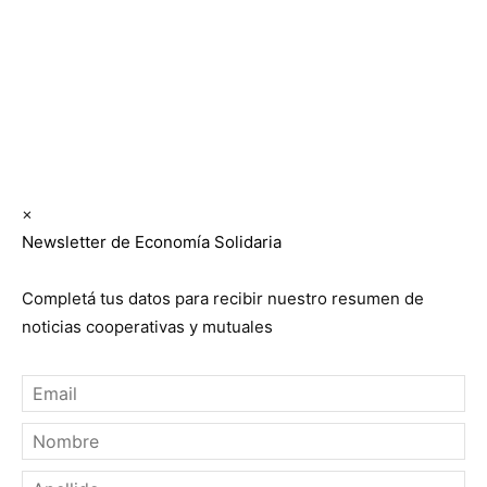
Cooperativismo y Mutualismo
(
CGCyM
)
. Gestión
editorial y comercial:
Interconexión CTL
Suscribite GRATIS ↓ a nuestro
Newsletter semanal
×
Newsletter de Economía Solidaria
Completá tus datos para recibir nuestro resumen de
noticias cooperativas y mutuales