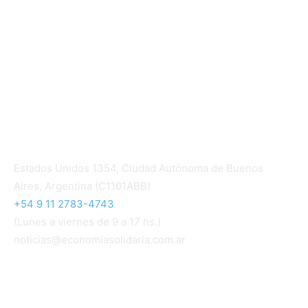
Mundo Mutual mensual
Inicio
Ingresar
Quiénes somos
Política editorial y correcciones
Contacto
Estados Unidos 1354, Ciudad Autónoma de Buenos
Aires, Argentina (C1101ABB)
+54 9 11 2783-4743
(Lunes a viernes de 9 a 17 hs.)
noticias@economiasolidaria.com.ar
Los periódicos Economía Solidaria y Mundo Mutual
son publicaciones del Colegio de Graduados en