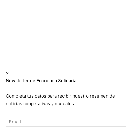
Los periódicos Economía Solidaria y Mundo Mutual
son publicaciones del Colegio de Graduados en
Cooperativismo y Mutualismo
(
CGCyM
)
. Gestión
editorial y comercial:
Interconexión CTL
Suscribite GRATIS ↓ a nuestro
Newsletter semanal
×
Newsletter de Economía Solidaria
Completá tus datos para recibir nuestro resumen de
noticias cooperativas y mutuales