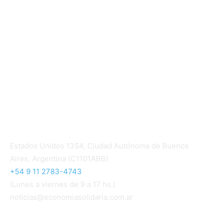
Informe de gestión cooperativa
Suscripción Premium
Mundo Mutual mensual
Inicio
Ingresar
Quiénes somos
Política editorial y correcciones
Contacto
Estados Unidos 1354, Ciudad Autónoma de Buenos
Aires, Argentina (C1101ABB)
+54 9 11 2783-4743
(Lunes a viernes de 9 a 17 hs.)
noticias@economiasolidaria.com.ar