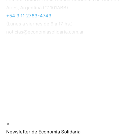
Aires, Argentina (C1101ABB)
+54 9 11 2783-4743
(Lunes a viernes de 9 a 17 hs.)
noticias@economiasolidaria.com.ar
Los periódicos Economía Solidaria y Mundo Mutual
son publicaciones del Colegio de Graduados en
Cooperativismo y Mutualismo
(
CGCyM
)
. Gestión
editorial y comercial:
Interconexión CTL
Suscribite GRATIS ↓ a nuestro
Newsletter semanal
×
Newsletter de Economía Solidaria