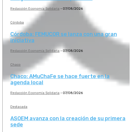
Redacción Economía Solidaria
-
07/08/2026
Córdoba
Córdoba: FEMUCOR se lanza con una gran
iniciativa
Redacción Economía Solidaria
-
07/08/2026
Chaco
Chaco: AMuChaFe se hace fuerte en la
agenda local
Redacción Economía Solidaria
-
07/08/2026
Destacada
ASOEM avanza con la creación de su primera
sede