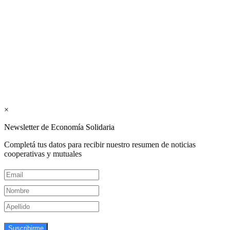
Los periódicos Economía Solidaria y Mundo Mutual son
publicaciones del Colegio de Graduados en Cooperativismo y
Mutualismo
(
CGCyM
)
. Gestión editorial y comercial:
Interconexión CTL
Suscribite GRATIS ↓ a nuestro
Newsletter semanal
×
Newsletter de Economía Solidaria
Completá tus datos para recibir nuestro resumen de noticias
cooperativas y mutuales
Suscribirme