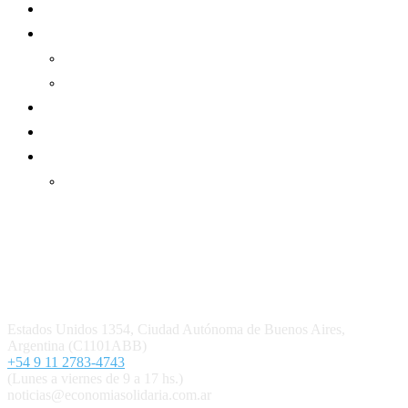
Sector Cooperativo
Informe de gestión
Informe de gestión mutual
Informe de gestión cooperativa
Suscripción Premium
Mundo Mutual mensual
Inicio
Ingresar
Quiénes somos
Política editorial y correcciones
Contacto
Estados Unidos 1354, Ciudad Autónoma de Buenos Aires,
Argentina (C1101ABB)
+54 9 11 2783-4743
(Lunes a viernes de 9 a 17 hs.)
noticias@economiasolidaria.com.ar