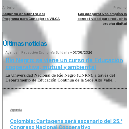
Anterior
Próximo
Segundo encuentro del
Las cooperativas amplían la
Programa para Consejeros VILCA
conectividad para reducir la
brecha digital
Últimas noticias
Agenda
Redacción Economía Solidaria
-
07/08/2026
Río Negro: se viene un curso de Educación
cooperativa, mutual y ambiental
La Universidad Nacional de Río Negro (UNRN), a través del
Departamento de Educación Continua de la Sede Alto Valle...
Agenda
Colombia: Cartagena será escenario del 25.º
Congreso Nacional Cooperativo