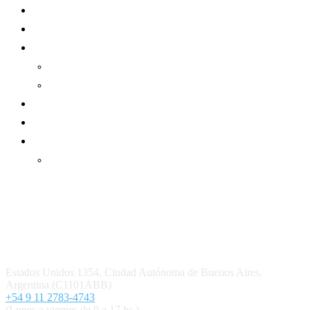
Mundo Mutual
Sector Cooperativo
Informe de gestión
Informe de gestión mutual
Informe de gestión cooperativa
Suscripción Premium
Mundo Mutual mensual
Inicio
Ingresar
Quiénes somos
Política editorial y correcciones
Contacto
Estados Unidos 1354, Ciudad Autónoma de Buenos Aires,
Argentina (C1101ABB)
+54 9 11 2783-4743
(Lunes a viernes de 9 a 17 hs.)