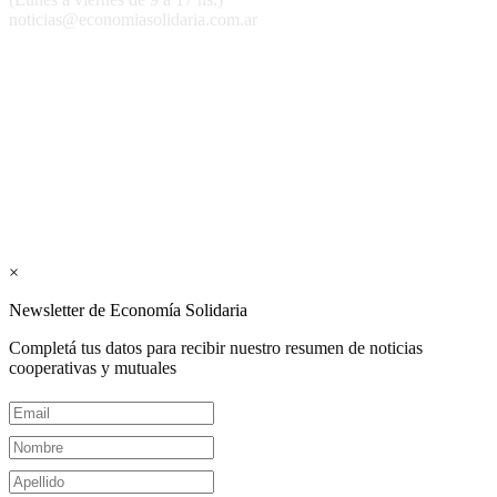
noticias@economiasolidaria.com.ar
Los periódicos Economía Solidaria y Mundo Mutual son
publicaciones del Colegio de Graduados en Cooperativismo y
Mutualismo
(
CGCyM
)
. Gestión editorial y comercial:
Interconexión CTL
Suscribite GRATIS ↓ a nuestro
Newsletter semanal
×
Newsletter de Economía Solidaria
Completá tus datos para recibir nuestro resumen de noticias
cooperativas y mutuales