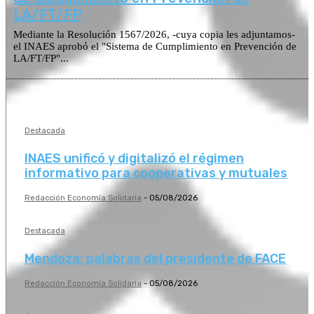
LA/FT/FP
Mediante la Resolución 1567/2026, -cuya copia les adjuntamos-
el INAES aprobó el "Sistema de Cumplimiento en Prevención de
LA/FT/FP"...
Destacada
INAES unificó y digitalizó el régimen
informativo para cooperativas y mutuales
Redacción Economía Solidaria
-
05/08/2026
Destacada
Mendoza: palabras del presidente de FACE
Redacción Economía Solidaria
-
05/08/2026