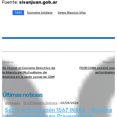
Fuente:
sisanjuan.gob.ar
TAGS
Economía Solidaria
Sergio Mauricio Uñac
Anterior
Próximo
Se reunió el Consejo Directivo de
FEDECOBA renovó sus
la Alianza del Mutualismo de
autoridades
América en la sede social de CAM
Últimas noticias
Destacada
Dr. CP Norberto Dichiara
-
05/08/2026
Sobre la Resolución 1567 INAES – Sistema
de Cumplimiento en Prevención de