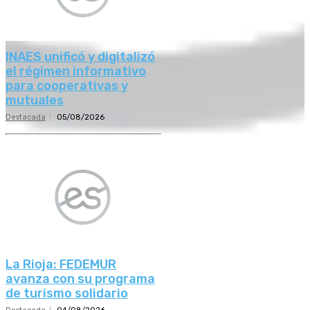
INAES unificó y digitalizó
el régimen informativo
para cooperativas y
mutuales
Destacada
05/08/2026
La Rioja: FEDEMUR
avanza con su programa
de turismo solidario