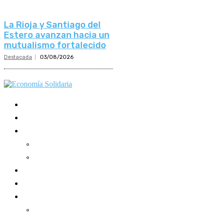
La Rioja y Santiago del
Estero avanzan hacia un
mutualismo fortalecido
Destacada
03/08/2026
Mundo Mutual
Sector Cooperativo
Informe de gestión
Informe de gestión mutual
Informe de gestión cooperativa
Suscripción Premium
Mundo Mutual mensual
Inicio
Ingresar