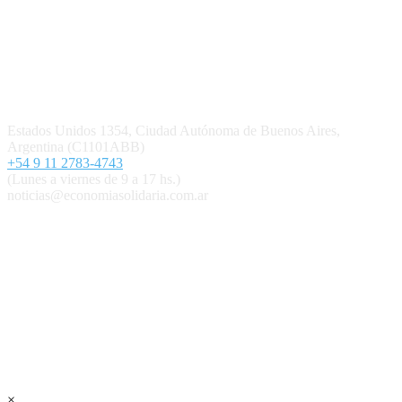
Quiénes somos
Política editorial y correcciones
Contacto
Estados Unidos 1354, Ciudad Autónoma de Buenos Aires,
Argentina (C1101ABB)
+54 9 11 2783-4743
(Lunes a viernes de 9 a 17 hs.)
noticias@economiasolidaria.com.ar
Los periódicos Economía Solidaria y Mundo Mutual son
publicaciones del Colegio de Graduados en Cooperativismo y
Mutualismo
(
CGCyM
)
. Gestión editorial y comercial:
Interconexión CTL
Suscribite GRATIS ↓ a nuestro
Newsletter semanal
×