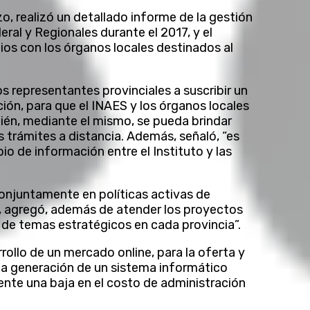
izo, realizó un detallado informe de la gestión
ral y Regionales durante el 2017, y el
os con los órganos locales destinados al
os representantes provinciales a suscribir un
ión, para que el INAES y los órganos locales
én, mediante el mismo, se pueda brindar
os trámites a distancia. Además, señaló, “es
io de información entre el Instituto y las
conjuntamente en políticas activas de
e, agregó, además de atender los proyectos
lo de temas estratégicos en cada provincia”.
ollo de un mercado online, para la oferta y
 la generación de un sistema informático
ente una baja en el costo de administración