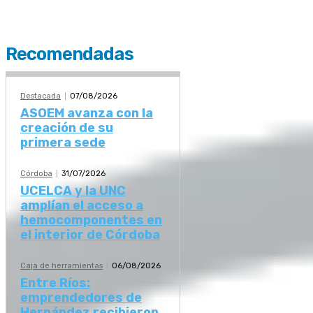
Recomendadas
Destacada
07/08/2026
ASOEM avanza con la
creación de su
primera sede
Córdoba
31/07/2026
UCELCA y la UNC
amplían el acceso a
hemocomponentes en
el interior de Córdoba
Caja de herramientas
06/08/2026
Entre Ríos:
emprendedores de
Hernández recibieron