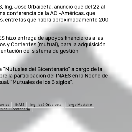
S, Ing. José Orbaiceta, anunció que del 22 al
una conferencia de la ACI-Américas, que
as, entre las que habrá aproximadamente 200
ES hizo entrega de apoyos financieros a las
íos y Corrientes (mutual), para la adquisición
entación del sistema de gestión
 “Mutuales del Bicentenario” a cargo de la
bre la participación del INAES en la Noche de
ual, “Mutuales de los 3 siglos”.
arrizo
INAES
Ing. José Orbaiceta
Jorge Mosteiro
s del Bicentenario