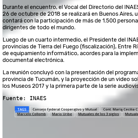
Durante el encuentro, el Vocal del Directorio del INAE
26 de octubre de 2018 se realizará en Buenos Aires, 
contará con la participación de más de 1.500 person
dirigentes de todo el mundo.
Luego de un cuarto intermedio, el Presidente del INA
provincias de Tierra del Fuego (fiscalización), Entre R
de equipamiento informático, acordes para la implem
documental electrónica.
La reunión concluyó con la presentación del programa
provincia de Tucumán, y la proyección de un video so
los Museos 2017 y la primera parte de la serie audiovis
Fuente: INAES
TAGS
Consejo Federal Cooperativo y Mutual
Cont. María Cecilia C
Marcelo Collomb
Mario Uribe
Mutuales de los 3 siglos
Mutuale
Compartir