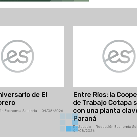
iversario de El
Entre Ríos: la Coop
brero
de Trabajo Cotapa 
con una planta clav
ón Economía Solidaria
-
04/08/2026
Paraná
Destacada
Redacción Economía Sol
04/08/2026