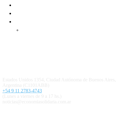
Suscripción Premium
Mundo Mutual mensual
Inicio
Ingresar
Quiénes somos
Política editorial y correcciones
Contacto
Estados Unidos 1354, Ciudad Autónoma de Buenos Aires,
Argentina (C1101ABB)
+54 9 11 2783-4743
(Lunes a viernes de 9 a 17 hs.)
noticias@economiasolidaria.com.ar
Los periódicos Economía Solidaria y Mundo Mutual son
publicaciones del Colegio de Graduados en Cooperativismo y
Mutualismo
(
CGCyM
)
. Gestión editorial y comercial:
Interconexión CTL