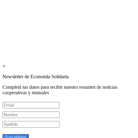
Los periódicos Economía Solidaria y Mundo Mutual son
publicaciones del Colegio de Graduados en Cooperativismo y
Mutualismo
(
CGCyM
)
. Gestión editorial y comercial:
Interconexión CTL
Suscribite GRATIS ↓ a nuestro
Newsletter semanal
×
Newsletter de Economía Solidaria
Completá tus datos para recibir nuestro resumen de noticias
cooperativas y mutuales
Suscribirme