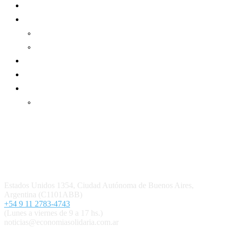
Sector Cooperativo
Informe de gestión
Informe de gestión mutual
Informe de gestión cooperativa
Suscripción Premium
Mundo Mutual mensual
Inicio
Ingresar
Quiénes somos
Política editorial y correcciones
Contacto
Estados Unidos 1354, Ciudad Autónoma de Buenos Aires,
Argentina (C1101ABB)
+54 9 11 2783-4743
(Lunes a viernes de 9 a 17 hs.)
noticias@economiasolidaria.com.ar