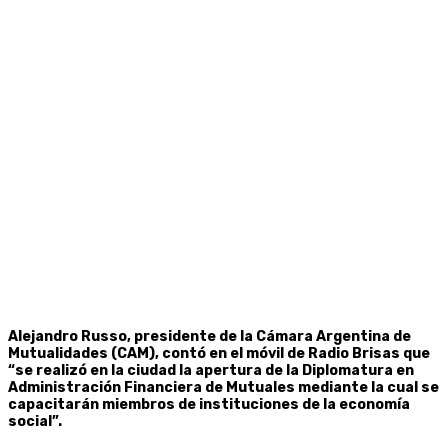
Alejandro Russo, presidente de la Cámara Argentina de
Mutualidades (CAM), contó en el móvil de Radio Brisas que
“se realizó en la ciudad la apertura de la Diplomatura en
Administración Financiera de Mutuales mediante la cual se
capacitarán miembros de instituciones de la economía
social”.