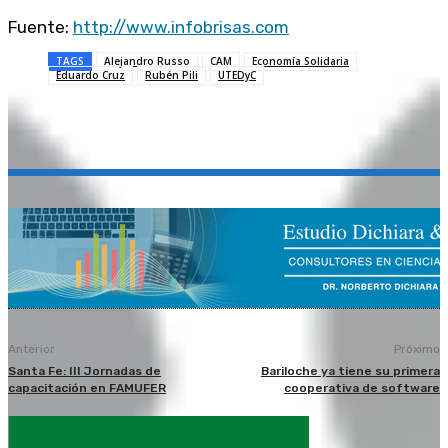
Fuente:
http://www.infobrisas.com
TAGS
Alejandro Russo
CAM
Economía Solidaria
Eduardo Cruz
Rubén Pili
UTEDyC
Anterior
Próximo
Santa Fe: III Jornadas de
Bariloche ya tiene su primera
capacitación en FAMUFER
cooperativa de software