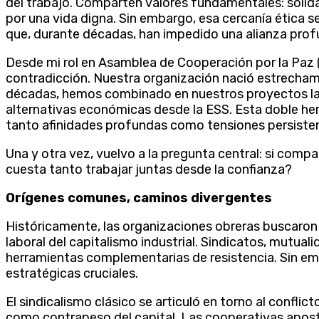
del trabajo. Comparten valores fundamentales: solidari
por una vida digna. Sin embargo, esa cercanía ética s
que, durante décadas, han impedido una alianza prof
Desde mi rol en Asamblea de Cooperación por la Paz 
contradicción. Nuestra organización nació estrecham
décadas, hemos combinado en nuestros proyectos la
alternativas económicas desde la ESS. Esta doble her
tanto afinidades profundas como tensiones persiste
Una y otra vez, vuelvo a la pregunta central: si comp
cuesta tanto trabajar juntas desde la confianza?
Orígenes comunes, caminos divergentes
Históricamente, las organizaciones obreras buscaron
laboral del capitalismo industrial. Sindicatos, mutu
herramientas complementarias de resistencia. Sin em
estratégicas cruciales.
El sindicalismo clásico se articuló en torno al confli
como contrapeso del capital. Las cooperativas apos