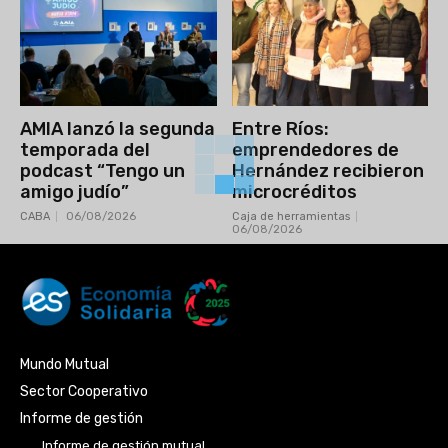
AMIA lanzó la segunda
Entre Ríos:
temporada del
emprendedores de
podcast “Tengo un
Hernández recibieron
amigo judío”
microcréditos
CABA
06/08/2026
Caja de herramientas
06/08/2026
Mundo Mutual
Sector Cooperativo
Informe de gestión
Informe de gestión mutual