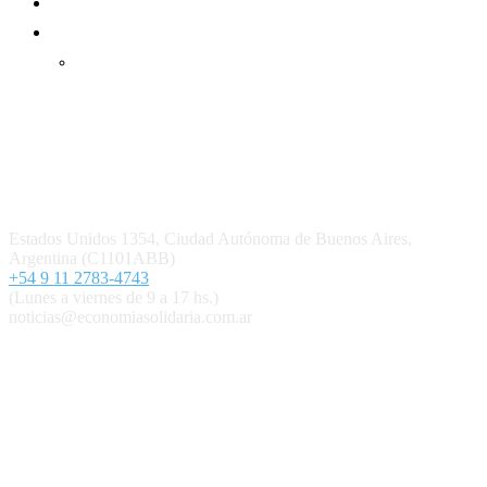
Mundo Mutual mensual
Inicio
Ingresar
Quiénes somos
Política editorial y correcciones
Contacto
Estados Unidos 1354, Ciudad Autónoma de Buenos Aires,
Argentina (C1101ABB)
+54 9 11 2783-4743
(Lunes a viernes de 9 a 17 hs.)
noticias@economiasolidaria.com.ar
Los periódicos Economía Solidaria y Mundo Mutual son
publicaciones del Colegio de Graduados en Cooperativismo y
Mutualismo
(
CGCyM
)
. Gestión editorial y comercial:
Interconexión CTL