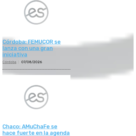
Córdoba: FEMUCOR se
lanza con una gran
iniciativa
Córdoba
07/08/2026
Chaco: AMuChaFe se
hace fuerte en la agenda