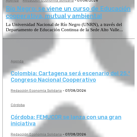
Agenda
Redacción Economía Solidaria
-
07/08/2026
Río Negro: se viene un curso de Educación
cooperativa, mutual y ambiental
La Universidad Nacional de Río Negro (UNRN), a través del
Departamento de Educación Continua de la Sede Alto Valle...
Agenda
Colombia: Cartagena será escenario del 25.º
Congreso Nacional Cooperativo
Redacción Economía Solidaria
-
07/08/2026
Córdoba
Córdoba: FEMUCOR se lanza con una gran
iniciativa
Redacción Economía Solidaria
-
07/08/2026