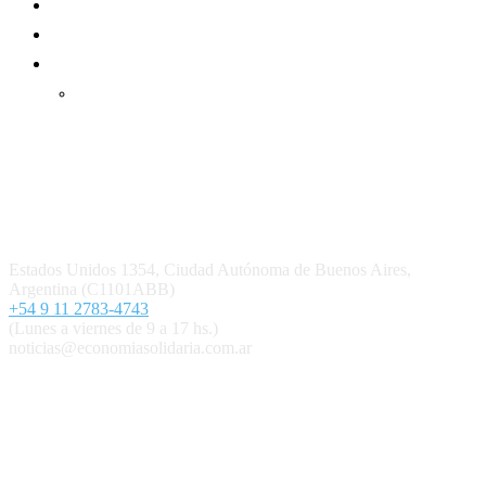
Suscripción Premium
Mundo Mutual mensual
Inicio
Ingresar
Quiénes somos
Política editorial y correcciones
Contacto
Estados Unidos 1354, Ciudad Autónoma de Buenos Aires,
Argentina (C1101ABB)
+54 9 11 2783-4743
(Lunes a viernes de 9 a 17 hs.)
noticias@economiasolidaria.com.ar
Los periódicos Economía Solidaria y Mundo Mutual son
publicaciones del Colegio de Graduados en Cooperativismo y
Mutualismo
(
CGCyM
)
. Gestión editorial y comercial:
Interconexión CTL