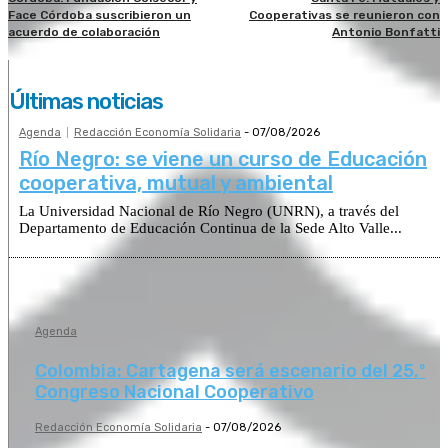
Face Córdoba suscribieron un
Cooperativas se reunieron con
acuerdo de colaboración
Antonio Bonfatti
Últimas noticias
Agenda
Redacción Economía Solidaria
-
07/08/2026
Río Negro: se viene un curso de Educación
cooperativa, mutual y ambiental
La Universidad Nacional de Río Negro (UNRN), a través del
Departamento de Educación Continua de la Sede Alto Valle...
Agenda
Colombia: Cartagena será escenario del 25.º
Congreso Nacional Cooperativo
Redacción Economía Solidaria
-
07/08/2026