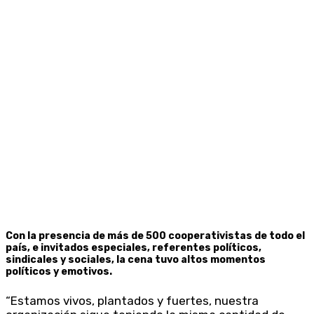
Con la presencia de más de 500 cooperativistas de todo el
país, e invitados especiales, referentes políticos,
sindicales y sociales, la cena tuvo altos momentos
políticos y emotivos.
“Estamos vivos, plantados y fuertes, nuestra