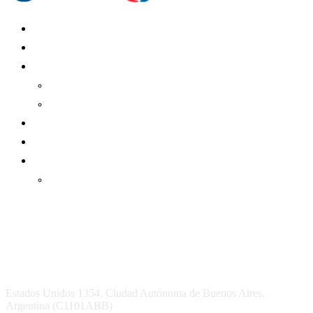
Mundo Mutual
Sector Cooperativo
Informe de gestión
Informe de gestión mutual
Informe de gestión cooperativa
Suscripción Premium
Mundo Mutual mensual
Inicio
Ingresar
Quiénes somos
Política editorial y correcciones
Contacto
Estados Unidos 1354, Ciudad Autónoma de Buenos Aires,
Argentina (C1101ABB)