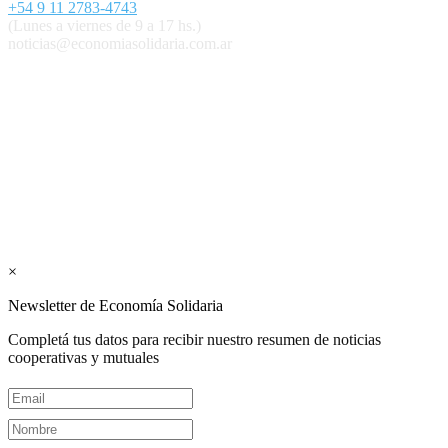
+54 9 11 2783-4743
(Lunes a viernes de 9 a 17 hs.)
noticias@economiasolidaria.com.ar
Los periódicos Economía Solidaria y Mundo Mutual son
publicaciones del Colegio de Graduados en Cooperativismo y
Mutualismo
(
CGCyM
)
. Gestión editorial y comercial:
Interconexión CTL
Suscribite GRATIS ↓ a nuestro
Newsletter semanal
×
Newsletter de Economía Solidaria
Completá tus datos para recibir nuestro resumen de noticias
cooperativas y mutuales