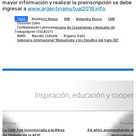
mayor información y realizar la preinscripción se debe
ingresar a
www.argentinamutual2018.info
.
TAGS
Abdelaziz Alaoui
AIM
Alejandro Russo
CAM
Christian Zahn
Confederación Latinoamericana de Cooperativas y Mutuales de
Trabajadores (COLACOT)
INAES
Marcelo Collomb
Rogerio Dallo
Seminario Internacional “Mutualismo y los Desafíos del Siglo XXI”
Anterior
Próximo
La CAM fue incorporada a la Mesa
34 años acompañando al
de Diálogo de la AFIP
mutualismo