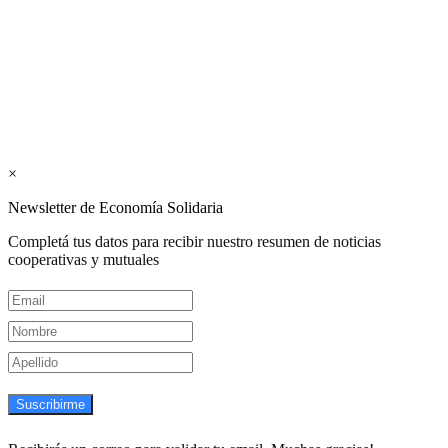
Mutualismo
(
CGCyM
)
. Gestión editorial y comercial:
Interconexión CTL
Suscribite GRATIS ↓ a nuestro
Newsletter semanal
×
Newsletter de Economía Solidaria
Completá tus datos para recibir nuestro resumen de noticias
cooperativas y mutuales
Suscribirme