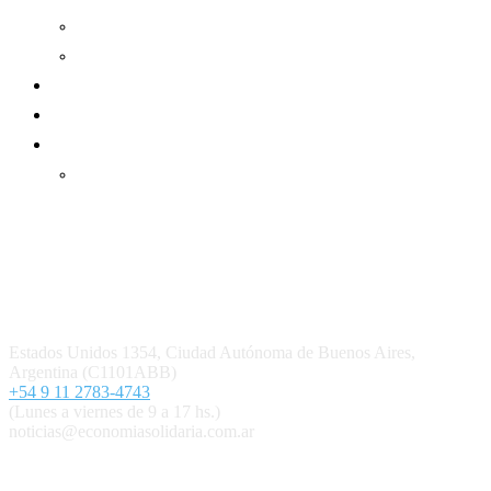
Informe de gestión mutual
Informe de gestión cooperativa
Suscripción Premium
Mundo Mutual mensual
Inicio
Ingresar
Quiénes somos
Política editorial y correcciones
Contacto
Estados Unidos 1354, Ciudad Autónoma de Buenos Aires,
Argentina (C1101ABB)
+54 9 11 2783-4743
(Lunes a viernes de 9 a 17 hs.)
noticias@economiasolidaria.com.ar
Los periódicos Economía Solidaria y Mundo Mutual son
publicaciones del Colegio de Graduados en Cooperativismo y