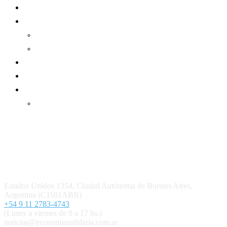
Sector Cooperativo
Informe de gestión
Informe de gestión mutual
Informe de gestión cooperativa
Suscripción Premium
Mundo Mutual mensual
Inicio
Ingresar
Quiénes somos
Política editorial y correcciones
Contacto
Estados Unidos 1354, Ciudad Autónoma de Buenos Aires,
Argentina (C1101ABB)
+54 9 11 2783-4743
(Lunes a viernes de 9 a 17 hs.)
noticias@economiasolidaria.com.ar