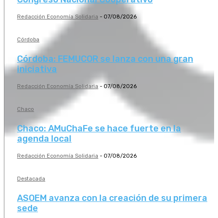
Redacción Economía Solidaria
-
07/08/2026
Córdoba
Córdoba: FEMUCOR se lanza con una gran
iniciativa
Redacción Economía Solidaria
-
07/08/2026
Chaco
Chaco: AMuChaFe se hace fuerte en la
agenda local
Redacción Economía Solidaria
-
07/08/2026
Destacada
ASOEM avanza con la creación de su primera
sede