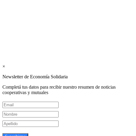
Los periódicos Economía Solidaria y Mundo Mutual son
publicaciones del Colegio de Graduados en Cooperativismo y
Mutualismo
(
CGCyM
)
. Gestión editorial y comercial:
Interconexión CTL
Suscribite GRATIS ↓ a nuestro
Newsletter semanal
×
Newsletter de Economía Solidaria
Completá tus datos para recibir nuestro resumen de noticias
cooperativas y mutuales