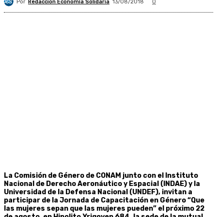
Por
Redacción Economía Solidaria
13/08/2018
0
La Comisión de Género de CONAM junto con el Instituto
Nacional de Derecho Aeronáutico y Espacial (INDAE) y la
Universidad de la Defensa Nacional (UNDEF), invitan a
participar de la Jornada de Capacitación en Género “Que
las mujeres sepan que las mujeres pueden” el próximo 22
de agosto, en Hipolito Yrigoyen 684, la sede de la mutual