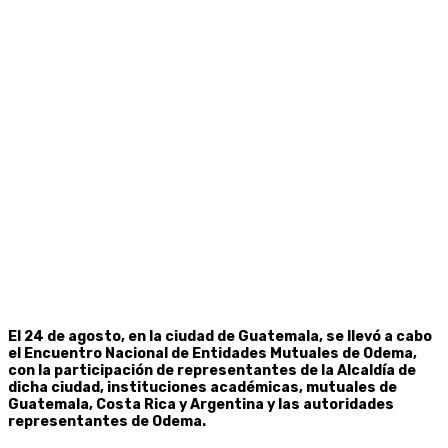
El 24 de agosto, en la ciudad de Guatemala, se llevó a cabo
el Encuentro Nacional de Entidades Mutuales de Odema,
con la participación de representantes de la Alcaldía de
dicha ciudad, instituciones académicas, mutuales de
Guatemala, Costa Rica y Argentina y las autoridades
representantes de Odema.