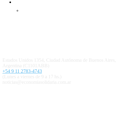
Inicio
Ingresar
Quiénes somos
Política editorial y correcciones
Contacto
Estados Unidos 1354, Ciudad Autónoma de Buenos Aires,
Argentina (C1101ABB)
+54 9 11 2783-4743
(Lunes a viernes de 9 a 17 hs.)
noticias@economiasolidaria.com.ar
Los periódicos Economía Solidaria y Mundo Mutual son
publicaciones del Colegio de Graduados en Cooperativismo y
Mutualismo
(
CGCyM
)
. Gestión editorial y comercial:
Interconexión CTL
Suscribite GRATIS ↓ a nuestro