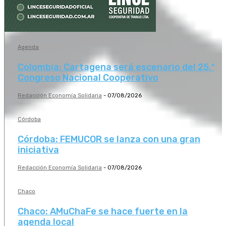
Agenda
Colombia: Cartagena será escenario del 25.º
Congreso Nacional Cooperativo
Redacción Economía Solidaria
-
07/08/2026
Córdoba
Córdoba: FEMUCOR se lanza con una gran
iniciativa
Redacción Economía Solidaria
-
07/08/2026
Chaco
Chaco: AMuChaFe se hace fuerte en la
agenda local