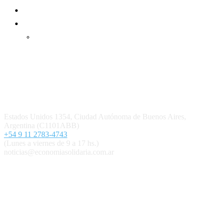
Mundo Mutual mensual
Inicio
Ingresar
Quiénes somos
Política editorial y correcciones
Contacto
Estados Unidos 1354, Ciudad Autónoma de Buenos Aires,
Argentina (C1101ABB)
+54 9 11 2783-4743
(Lunes a viernes de 9 a 17 hs.)
noticias@economiasolidaria.com.ar
Los periódicos Economía Solidaria y Mundo Mutual son
publicaciones del Colegio de Graduados en Cooperativismo y
Mutualismo
(
CGCyM
)
. Gestión editorial y comercial:
Interconexión CTL