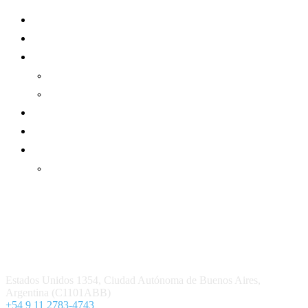
Mundo Mutual
Sector Cooperativo
Informe de gestión
Informe de gestión mutual
Informe de gestión cooperativa
Suscripción Premium
Mundo Mutual mensual
Inicio
Ingresar
Quiénes somos
Política editorial y correcciones
Contacto
Estados Unidos 1354, Ciudad Autónoma de Buenos Aires,
Argentina (C1101ABB)
+54 9 11 2783-4743