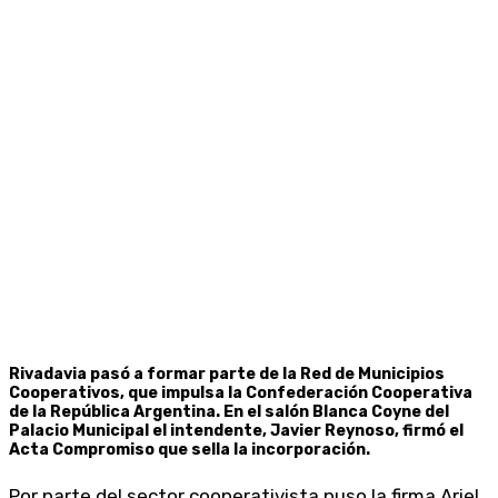
Rivadavia pasó a formar parte de la Red de Municipios
Cooperativos, que impulsa la Confederación Cooperativa
de la República Argentina. En el salón Blanca Coyne del
Palacio Municipal el intendente, Javier Reynoso, firmó el
Acta Compromiso que sella la incorporación.
Por parte del sector cooperativista puso la firma Ariel