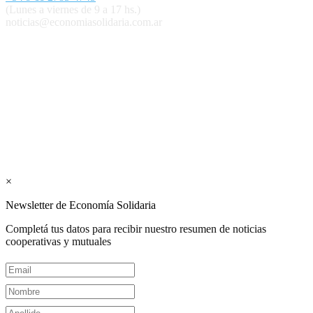
(Lunes a viernes de 9 a 17 hs.)
noticias@economiasolidaria.com.ar
Los periódicos Economía Solidaria y Mundo Mutual son
publicaciones del Colegio de Graduados en Cooperativismo y
Mutualismo
(
CGCyM
)
. Gestión editorial y comercial:
Interconexión CTL
Suscribite GRATIS ↓ a nuestro
Newsletter semanal
×
Newsletter de Economía Solidaria
Completá tus datos para recibir nuestro resumen de noticias
cooperativas y mutuales