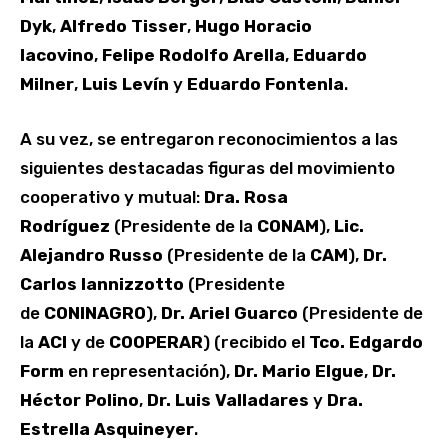
Dyk
,
Alfredo Tisser
,
Hugo Horacio
Iacovino
,
Felipe Rodolfo Arella
,
Eduardo
Milner
,
Luis Levín
y
Eduardo Fontenla
.
A su vez, se entregaron reconocimientos a las
siguientes destacadas figuras del movimiento
cooperativo y mutual:
Dra. Rosa
Rodríguez
(Presidente de la
CONAM
),
Lic.
Alejandro Russo
(Presidente de la
CAM
),
Dr.
Carlos Iannizzotto
(Presidente
de
CONINAGRO
),
Dr. Ariel Guarco
(Presidente de
la
ACI
y de
COOPERAR
) (recibido el
Tco. Edgardo
Form
en representación),
Dr. Mario Elgue
,
Dr.
Héctor Polino
,
Dr. Luis Valladares
y
Dra.
Estrella Asquineyer
.