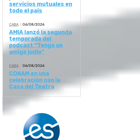
servicios mutuales en
todo el país
CABA
06/08/2026
AMIA lanzó la segunda
temporada del
podcast “Tengo un
amigo judío”
CABA
06/08/2026
CONAM en una
celebración con la
Casa del Teatro