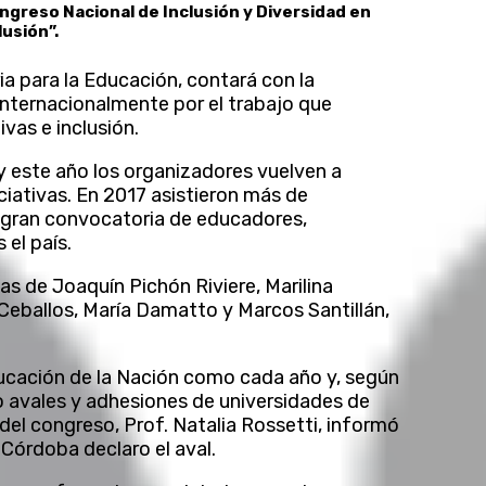
ngreso Nacional de Inclusión y Diversidad en
lusión”.
ia para la Educación, contará con la
internacionalmente por el trabajo que
vas e inclusión.
y este año los organizadores vuelven a
ciativas. En 2017 asistieron más de
a gran convocatoria de educadores,
 el país.
as de Joaquín Pichón Riviere, Marilina
í Ceballos, María Damatto y Marcos Santillán,
ducación de la Nación como cada año y, según
o avales y adhesiones de universidades de
 del congreso, Prof. Natalia Rossetti, informó
 Córdoba declaro el aval.