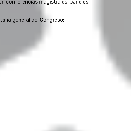
on conferencias magistrales, paneles,
aría general del Congreso: