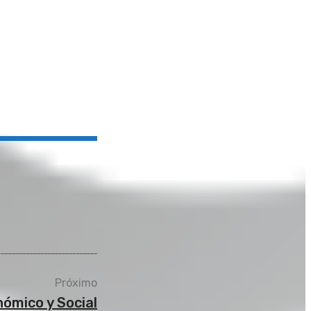
Próximo
nómico y Social