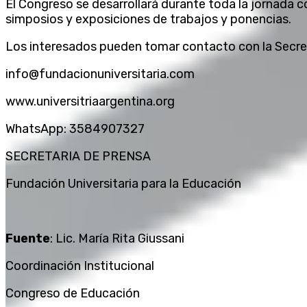
El Congreso se desarrollará durante toda la jornada c
simposios y exposiciones de trabajos y ponencias.
Los interesados pueden tomar contacto con la Secret
info@fundacionuniversitaria.com
www.universitriaargentina.org
WhatsApp: 3584907327
SECRETARIA DE PRENSA
Fundación Universitaria para la Educación
Fuente
: Lic. María Rita Giussani
Coordinación Institucional
Congreso de Educación