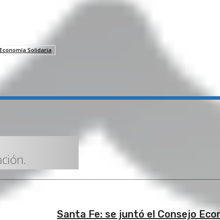
Economía Solidaria
Santa Fe: se juntó el Consejo Eco