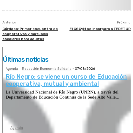
Anterior
Próximo
Córdoba: Primer encuentro de
El CGCyM se incorpora a FEDETUR
cooperativas y mutuales
escolares para adultos
Últimas noticias
Agenda
Redacción Economía Solidaria
-
07/08/2026
Río Negro: se viene un curso de Educación
cooperativa, mutual y ambiental
La Universidad Nacional de Río Negro (UNRN), a través del
Departamento de Educación Continua de la Sede Alto Valle...
Agenda