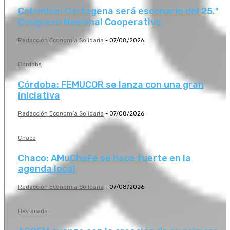
Colombia: Cartagena será escenario del 25.º
Congreso Nacional Cooperativo
Redacción Economía Solidaria
-
07/08/2026
Córdoba
Córdoba: FEMUCOR se lanza con una gran
iniciativa
Redacción Economía Solidaria
-
07/08/2026
Chaco
Chaco: AMuChaFe se hace fuerte en la
agenda local
Redacción Economía Solidaria
-
07/08/2026
Destacada