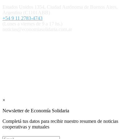
Estados Unidos 1354, Ciudad Autónoma de Buenos Aires,
Argentina (C1101ABB)
+54 9 11 2783-4743
(Lunes a viernes de 9 a 17 hs.)
noticias@economiasolidaria.com.ar
Los periódicos Economía Solidaria y Mundo Mutual son
publicaciones del Colegio de Graduados en Cooperativismo y
Mutualismo
(
CGCyM
)
. Gestión editorial y comercial:
Interconexión CTL
Suscribite GRATIS ↓ a nuestro
Newsletter semanal
×
Newsletter de Economía Solidaria
Completá tus datos para recibir nuestro resumen de noticias
cooperativas y mutuales