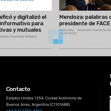
ficó y digitalizó el
Mendoza: palabras 
informativo para
presidente de FACE
ivas y mutuales
Destacada
Redacción Economía Sol
05/08/2026
acción Economía Solidaria
-
Contacto
Estados Unidos 1354, Ciudad Autónoma de
Buenos Aires, Argentina (C1101ABB)
+54 9 11 2783-4743