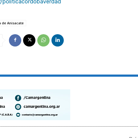
//politicacordobaverdad
a de Anisacate