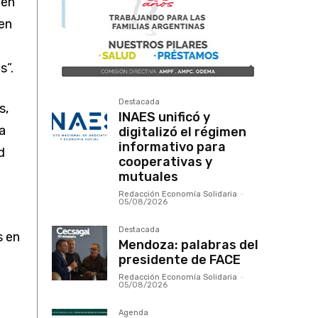
 en
ien
s”.
Destacada
s,
INAES unificó y
a
digitalizó el régimen
informativo para
d
cooperativas y
mutuales
Redacción Economía Solidaria
-
05/08/2026
Destacada
s en
Mendoza: palabras del
presidente de FACE
Redacción Economía Solidaria
-
05/08/2026
Agenda