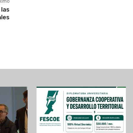
ximo
 las
les