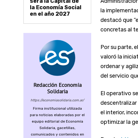
será la Capital de
Administración
la Economía Social
la implementaci
en el año 2027
destacó que “e
concretas al te
Por su parte, e
valoró la inic
ordenar y agili
del servicio qu
Redacción Economía
Solidaria
El operativo s
https://economiasolidaria.com.ar/
descentralizar 
Firma institucional utilizada
el interior, in
para noticias elaboradas por el
optimizar la g
equipo editorial de Economía
Solidaria, gacetillas,
comunicados y contenidos en