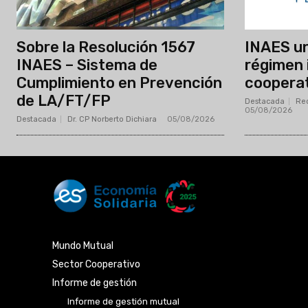
Sobre la Resolución 1567
INAES uni
INAES – Sistema de
régimen 
Cumplimiento en Prevención
cooperat
de LA/FT/FP
Destacada
Red
05/08/2026
Destacada
Dr. CP Norberto Dichiara
-
05/08/2026
Mundo Mutual
Sector Cooperativo
Informe de gestión
Informe de gestión mutual