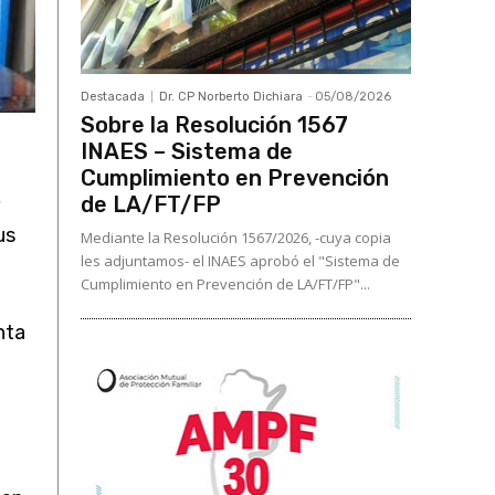
Destacada
Dr. CP Norberto Dichiara
-
05/08/2026
Sobre la Resolución 1567
INAES – Sistema de
Cumplimiento en Prevención
e
de LA/FT/FP
us
Mediante la Resolución 1567/2026, -cuya copia
les adjuntamos- el INAES aprobó el "Sistema de
Cumplimiento en Prevención de LA/FT/FP"...
nta