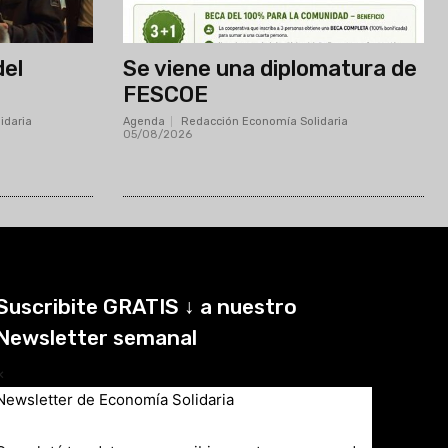
del
Se viene una diplomatura de
FESCOE
idaria
-
Agenda
Redacción Economía Solidaria
-
05/08/2026
Suscribite GRATIS ↓ a nuestro
Newsletter semanal
×
Newsletter de Economía Solidaria