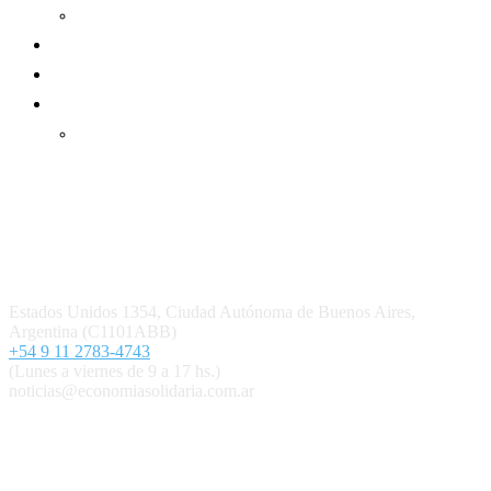
Informe de gestión cooperativa
Suscripción Premium
Mundo Mutual mensual
Inicio
Ingresar
Quiénes somos
Política editorial y correcciones
Contacto
Estados Unidos 1354, Ciudad Autónoma de Buenos Aires,
Argentina (C1101ABB)
+54 9 11 2783-4743
(Lunes a viernes de 9 a 17 hs.)
noticias@economiasolidaria.com.ar
Los periódicos Economía Solidaria y Mundo Mutual son
publicaciones del Colegio de Graduados en Cooperativismo y
Mutualismo
(
CGCyM
)
. Gestión editorial y comercial:
Interconexión CTL