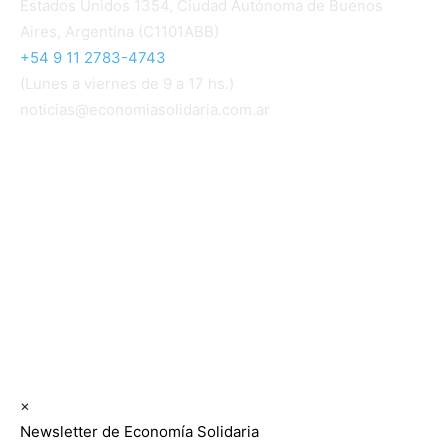
Estados Unidos 1354, Ciudad Autónoma de Buenos
Aires, Argentina (C1101ABB)
+54 9 11 2783-4743
(Lunes a viernes de 9 a 17 hs.)
noticias@economiasolidaria.com.ar
Los periódicos Economía Solidaria y Mundo Mutual
son publicaciones del Colegio de Graduados en
Cooperativismo y Mutualismo
(
CGCyM
)
. Gestión
editorial y comercial:
Interconexión CTL
Suscribite GRATIS ↓ a nuestro
Newsletter semanal
×
Newsletter de Economía Solidaria