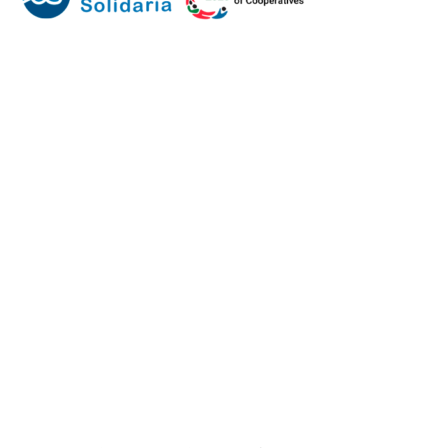
Mundo Mutual
Sector Cooperativo
Informe de gestión
Informe de gestión mutual
Informe de gestión cooperativa
Suscripción Premium
Mundo Mutual mensual
Inicio
Ingresar
Quiénes somos
Política editorial y correcciones
Contacto