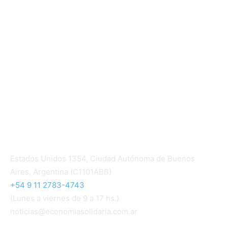
Informe de gestión cooperativa
Suscripción Premium
Mundo Mutual mensual
Inicio
Ingresar
Quiénes somos
Política editorial y correcciones
Contacto
Estados Unidos 1354, Ciudad Autónoma de Buenos
Aires, Argentina (C1101ABB)
+54 9 11 2783-4743
(Lunes a viernes de 9 a 17 hs.)
noticias@economiasolidaria.com.ar