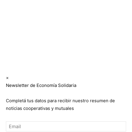
Los periódicos Economía Solidaria y Mundo Mutual
son publicaciones del Colegio de Graduados en
Cooperativismo y Mutualismo
(
CGCyM
)
. Gestión
editorial y comercial:
Interconexión CTL
Suscribite GRATIS ↓ a nuestro
Newsletter semanal
×
Newsletter de Economía Solidaria
Completá tus datos para recibir nuestro resumen de
noticias cooperativas y mutuales