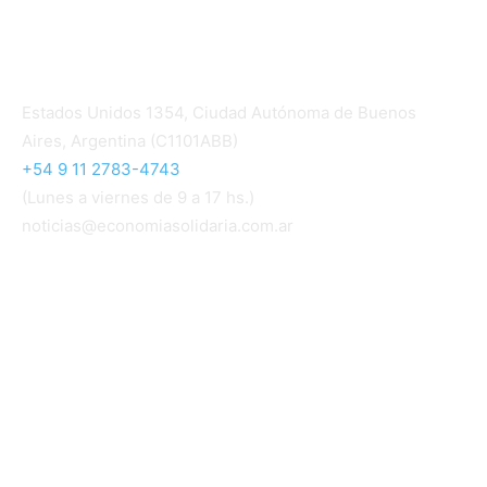
Contacto
Estados Unidos 1354, Ciudad Autónoma de Buenos
Aires, Argentina (C1101ABB)
+54 9 11 2783-4743
(Lunes a viernes de 9 a 17 hs.)
noticias@economiasolidaria.com.ar
Los periódicos Economía Solidaria y Mundo Mutual
son publicaciones del Colegio de Graduados en
Cooperativismo y Mutualismo
(
CGCyM
)
. Gestión
editorial y comercial:
Interconexión CTL
Suscribite GRATIS ↓ a nuestro