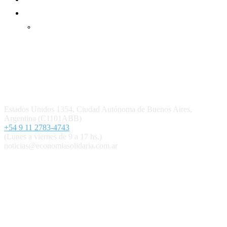
Inicio
Ingresar
Quiénes somos
Política editorial y correcciones
Contacto
Estados Unidos 1354, Ciudad Autónoma de Buenos Aires,
Argentina (C1101ABB)
+54 9 11 2783-4743
(Lunes a viernes de 9 a 17 hs.)
noticias@economiasolidaria.com.ar
Los periódicos Economía Solidaria y Mundo Mutual son
publicaciones del Colegio de Graduados en Cooperativismo y
Mutualismo
(
CGCyM
)
. Gestión editorial y comercial:
Interconexión CTL