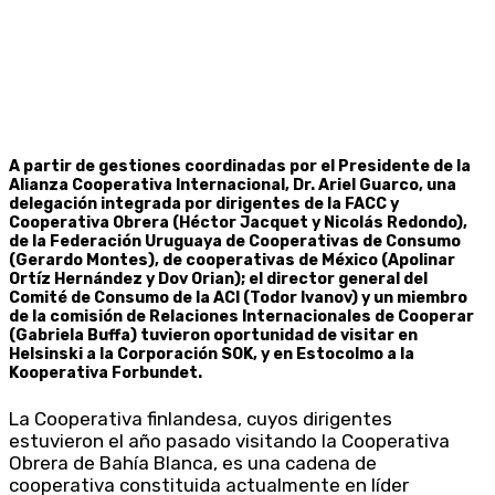
A partir de gestiones coordinadas por el Presidente de la
Alianza Cooperativa Internacional, Dr. Ariel Guarco, una
delegación integrada por dirigentes de la FACC y
Cooperativa Obrera (Héctor Jacquet y Nicolás Redondo),
de la Federación Uruguaya de Cooperativas de Consumo
(Gerardo Montes), de cooperativas de México (Apolinar
Ortíz Hernández y Dov Orian); el director general del
Comité de Consumo de la ACI (Todor Ivanov) y un miembro
de la comisión de Relaciones Internacionales de Cooperar
(Gabriela Buffa) tuvieron oportunidad de visitar en
Helsinski a la Corporación SOK, y en Estocolmo a la
Kooperativa Forbundet.
La Cooperativa finlandesa, cuyos dirigentes
estuvieron el año pasado visitando la Cooperativa
Obrera de Bahía Blanca, es una cadena de
cooperativa constituida actualmente en líder