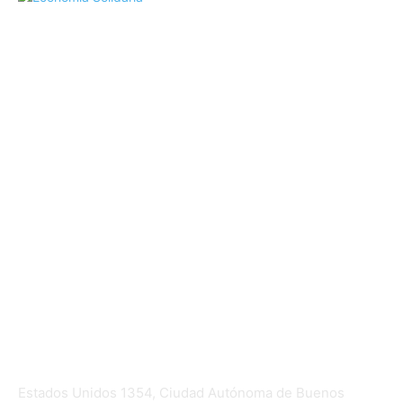
Mundo Mutual
Sector Cooperativo
Informe de gestión
Informe de gestión mutual
Informe de gestión cooperativa
Suscripción Premium
Mundo Mutual mensual
Inicio
Ingresar
Quiénes somos
Política editorial y correcciones
Contacto
Estados Unidos 1354, Ciudad Autónoma de Buenos