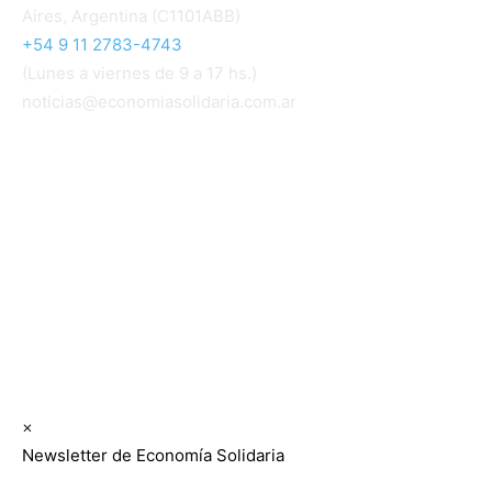
Aires, Argentina (C1101ABB)
+54 9 11 2783-4743
(Lunes a viernes de 9 a 17 hs.)
noticias@economiasolidaria.com.ar
Los periódicos Economía Solidaria y Mundo Mutual
son publicaciones del Colegio de Graduados en
Cooperativismo y Mutualismo
(
CGCyM
)
. Gestión
editorial y comercial:
Interconexión CTL
Suscribite GRATIS ↓ a nuestro
Newsletter semanal
×
Newsletter de Economía Solidaria