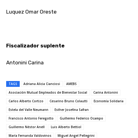
Luquez Omar Oreste
Fiscalizador suplente
Antonini Carina
TAGS
Adriana Alicia Cianciosi
AMEBS
Asociación Mutual Empleados de Bienestar Social
Carina Antonini
Carlos Alberto Cortizo
Cesarino Bruno Colautti
Economía Solidaria
Estela del Valle Neumann
Esther Josefina Safran
Francisco Antonio Feregotto
Guillermo Federico Ocampo
Guillermo Néstor Anell
Luis Alberto Bettiol
María Fernanda Valdovinos
Miguel Angel Pellegrini