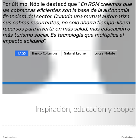
Por último, Nóbile destacó que “
En RGM creemos que
las cobranzas eficientes son la base de la autonomía
financiera del sector. Cuando una mutual automatiza
sus cobros recurrentes, no solo ahorra tiempo: libera
recursos para invertir en más salud, más educación o
más turismo social. Es tecnología que multiplica el
impacto solidario
“.
TAGS
Banco Columbia
Gabriel Leonelli
Lucas Nóbile
Anterior
Próximo