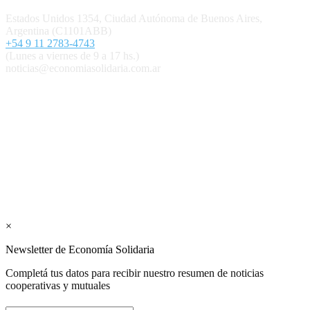
Estados Unidos 1354, Ciudad Autónoma de Buenos Aires,
Argentina (C1101ABB)
+54 9 11 2783-4743
(Lunes a viernes de 9 a 17 hs.)
noticias@economiasolidaria.com.ar
Los periódicos Economía Solidaria y Mundo Mutual son
publicaciones del Colegio de Graduados en Cooperativismo y
Mutualismo
(
CGCyM
)
. Gestión editorial y comercial:
Interconexión CTL
Suscribite GRATIS ↓ a nuestro
Newsletter semanal
×
Newsletter de Economía Solidaria
Completá tus datos para recibir nuestro resumen de noticias
cooperativas y mutuales