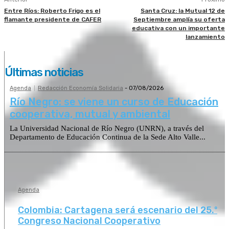
Entre Ríos: Roberto Frigo es el
Santa Cruz: la Mutual 12 de
flamante presidente de CAFER
Septiembre amplía su oferta
educativa con un importante
lanzamiento
Últimas noticias
Agenda
Redacción Economía Solidaria
-
07/08/2026
Río Negro: se viene un curso de Educación
cooperativa, mutual y ambiental
La Universidad Nacional de Río Negro (UNRN), a través del
Departamento de Educación Continua de la Sede Alto Valle...
Agenda
Colombia: Cartagena será escenario del 25.º
Congreso Nacional Cooperativo