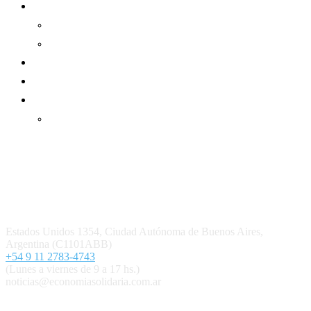
Informe de gestión
Informe de gestión mutual
Informe de gestión cooperativa
Suscripción Premium
Mundo Mutual mensual
Inicio
Ingresar
Quiénes somos
Política editorial y correcciones
Contacto
Estados Unidos 1354, Ciudad Autónoma de Buenos Aires,
Argentina (C1101ABB)
+54 9 11 2783-4743
(Lunes a viernes de 9 a 17 hs.)
noticias@economiasolidaria.com.ar
Los periódicos Economía Solidaria y Mundo Mutual son