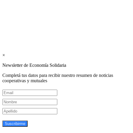
publicaciones del Colegio de Graduados en Cooperativismo y
Mutualismo
(
CGCyM
)
. Gestión editorial y comercial:
Interconexión CTL
Suscribite GRATIS ↓ a nuestro
Newsletter semanal
×
Newsletter de Economía Solidaria
Completá tus datos para recibir nuestro resumen de noticias
cooperativas y mutuales
Suscribirme