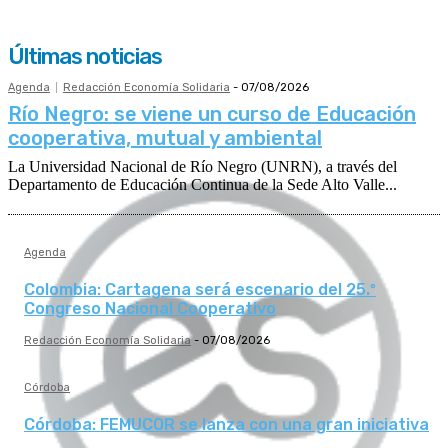
Últimas noticias
Agenda
Redacción Economía Solidaria
-
07/08/2026
Río Negro: se viene un curso de Educación
cooperativa, mutual y ambiental
La Universidad Nacional de Río Negro (UNRN), a través del
Departamento de Educación Continua de la Sede Alto Valle...
Agenda
Colombia: Cartagena será escenario del 25.º
Congreso Nacional Cooperativo
Redacción Economía Solidaria
-
07/08/2026
Córdoba
Córdoba: FEMUCOR se lanza con una gran iniciativa