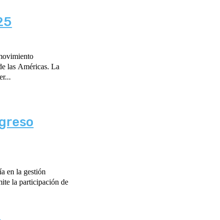
25
 movimiento
e las Américas. La
r...
ngreso
a en la gestión
te la participación de