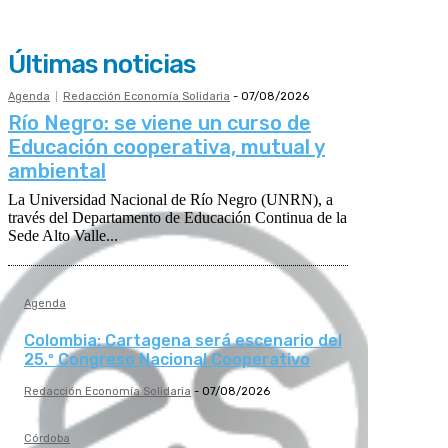
Últimas noticias
Agenda
Redacción Economía Solidaria
-
07/08/2026
Río Negro: se viene un curso de
Educación cooperativa, mutual y
ambiental
La Universidad Nacional de Río Negro (UNRN), a
través del Departamento de Educación Continua de la
Sede Alto Valle...
Agenda
Colombia: Cartagena será escenario del
25.º Congreso Nacional Cooperativo
Redacción Economía Solidaria
-
07/08/2026
Córdoba