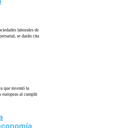
n
ociedades laborales de
esarial, se darán cita
a
 economía