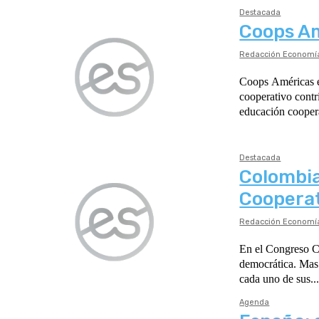
Destacada
Coops Am
Redacción Economía
Coops Américas e
cooperativo contri
educación coopera
Destacada
Colombia
Coopera
Redacción Economía
En el Congreso Co
democrática. Mas 
cada uno de sus..
Agenda