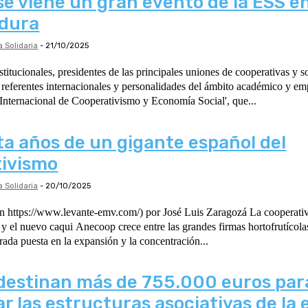
se viene un gran evento de la ESS e
dura
 Solidaria
-
21/10/2025
stitucionales, presidentes de las principales uniones de cooperativas y s
referentes internacionales y personalidades del ámbito académico y empr
 Internacional de Cooperativismo y Economía Social', que...
a años de un gigante español del
tivismo
 Solidaria
-
20/10/2025
ante-emv.com/) por José Luis Zaragozá La cooperativa que inventó la
 las grandes firmas hortofrutícolas europeas al cumplir
rada puesta en la expansión y la concentración...
destinan más de 755.000 euros par
ar las estructuras asociativas de la