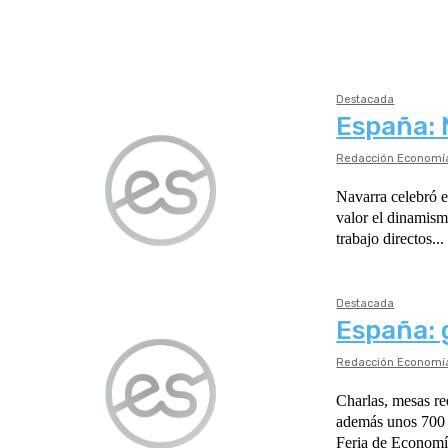
Finanzas
Integración C&M
Destacada
España: 
Redacción Economía
Navarra celebró e
valor el dinamis
trabajo directos...
Destacada
España: 
Redacción Economía
Charlas, mesas re
además unos 700 estudiantes riojanos (https://www.
Feria de Economía