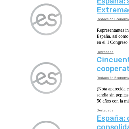
España: 
Extrema
Redacción Economía
Representantes in
España, así como 
en el 'I Congreso
Destacada
Cincuent
coopera
Redacción Economía
(Nota aparecida en https://www.lev
sandía sin pepitas y el nuevo caqui Anecoop crece entre
50 años con la mi
Destacada
España: 
consolid