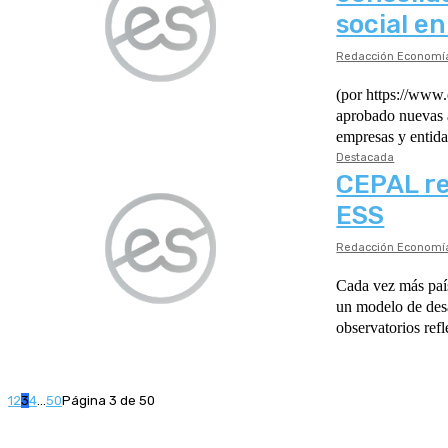
social en
Redacción Economía
(por https://www.europapress.es/) El Departamento de
aprobado nuevas a
Destacada
CEPAL re
ESS
Redacción Economía
Cada vez más paí
un modelo de desa
observatorios refl
1
2
3
4
...
50
Página 3 de 50