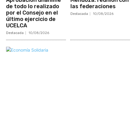
Aprobación unánime
Mendoza: reunión con
de todo lo realizado
las federaciones
por el Consejo en el
Destacada
10/08/2026
último ejercicio de
UCELCA
Destacada
10/08/2026
Mundo Mutual
Sector Cooperativo
Informe de gestión
Informe de gestión mutual
Informe de gestión cooperativa
Suscripción Premium
Mundo Mutual mensual
Inicio
Ingresar