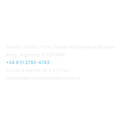
Quiénes somos
Política editorial y correcciones
Contacto
Estados Unidos 1354, Ciudad Autónoma de Buenos
Aires, Argentina (C1101ABB)
+54 9 11 2783-4743
(Lunes a viernes de 9 a 17 hs.)
noticias@economiasolidaria.com.ar
Los periódicos Economía Solidaria y Mundo Mutual
son publicaciones del Colegio de Graduados en
Cooperativismo y Mutualismo
(
CGCyM
)
. Gestión
editorial y comercial:
Interconexión CTL